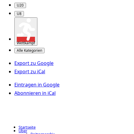
U20
U8
Wettkampf
Alle Kategorien
Export zu
Google
Export zu
iCal
Eintragen in
Google
Abonnieren in
iCal
Startseite
Über