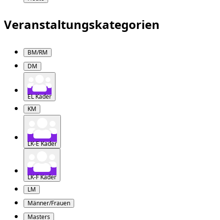
Veranstaltungskategorien
BM/RM
DM
EL Kader
KM
LK-E Kader
LK-F Kader
LM
Männer/Frauen
Masters