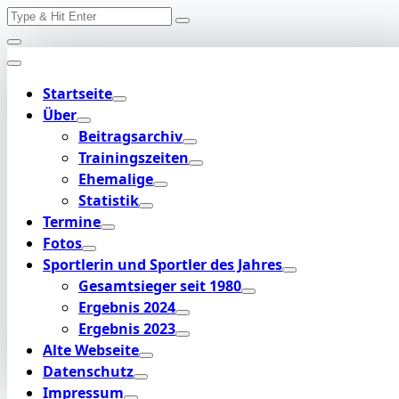
Search
Skip
for:
to
content
Startseite
Über
Beitragsarchiv
Trainingszeiten
Ehemalige
Statistik
Termine
Fotos
Sportlerin und Sportler des Jahres
Gesamtsieger seit 1980
Ergebnis 2024
Ergebnis 2023
Alte Webseite
Datenschutz
Impressum