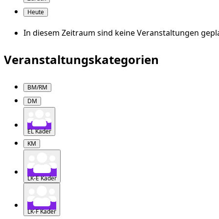
Heute
In diesem Zeitraum sind keine Veranstaltungen gepl
Veranstaltungskategorien
BM/RM
DM
EL Kader
KM
LK-E Kader
LK-F Kader