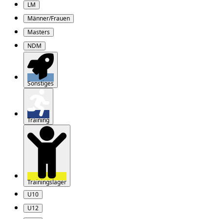
LM
Männer/Frauen
Masters
NDM
Sonstiges
Training
Trainingslager
U10
U12