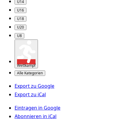
U14
U16
U18
U20
U8
Wettkampf
Alle Kategorien
Export zu
Google
Export zu
iCal
Eintragen in
Google
Abonnieren in
iCal