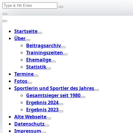
Search
Skip
for:
to
content
Startseite
Über
Beitragsarchiv
Trainingszeiten
Ehemalige
Statistik
Termine
Fotos
Sportlerin und Sportler des Jahres
Gesamtsieger seit 1980
Ergebnis 2024
Ergebnis 2023
Alte Webseite
Datenschutz
Impressum