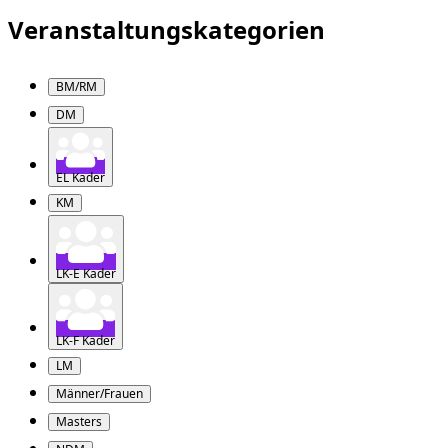
Veranstaltungskategorien
BM/RM
DM
EL Kader
KM
LK-E Kader
LK-F Kader
LM
Männer/Frauen
Masters