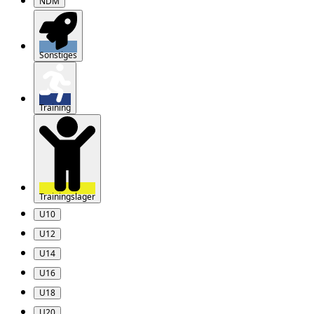
NDM
Sonstiges
Training
Trainingslager
U10
U12
U14
U16
U18
U20