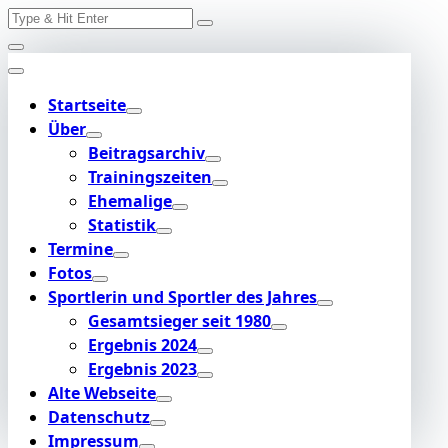
Search
Skip
for:
to
content
Startseite
Über
Beitragsarchiv
Trainingszeiten
Ehemalige
Statistik
Termine
Fotos
Sportlerin und Sportler des Jahres
Gesamtsieger seit 1980
Ergebnis 2024
Ergebnis 2023
Alte Webseite
Datenschutz
Impressum