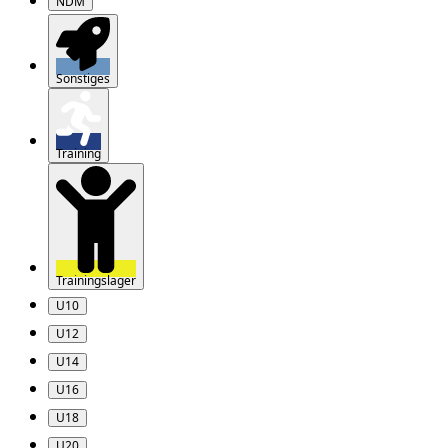
NDM
Sonstiges
Training
Trainingslager
U10
U12
U14
U16
U18
U20