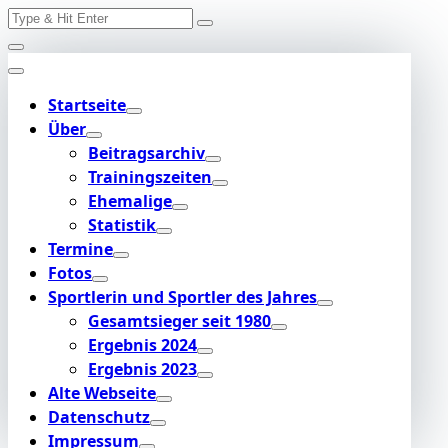
Search
Skip
for:
to
content
Startseite
Über
Beitragsarchiv
Trainingszeiten
Ehemalige
Statistik
Termine
Fotos
Sportlerin und Sportler des Jahres
Gesamtsieger seit 1980
Ergebnis 2024
Ergebnis 2023
Alte Webseite
Datenschutz
Impressum