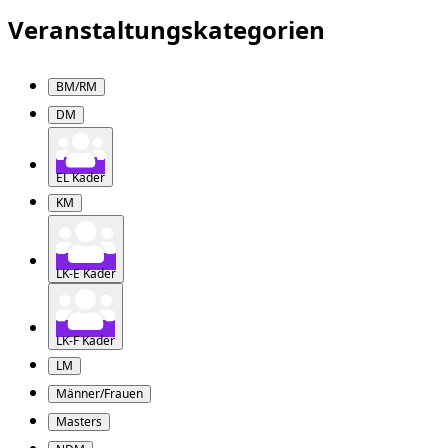
Veranstaltungskategorien
BM/RM
DM
EL Kader
KM
LK-E Kader
LK-F Kader
LM
Männer/Frauen
Masters