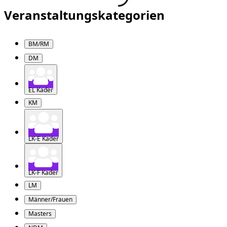
Veranstaltungskategorien
BM/RM
DM
EL Kader
KM
LK-E Kader
LK-F Kader
LM
Männer/Frauen
Masters