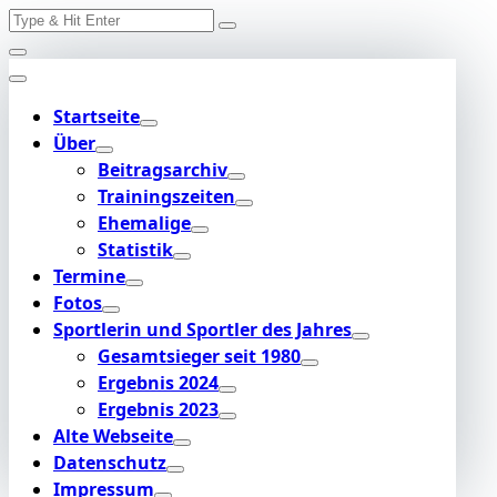
Search
Skip
for:
to
content
Startseite
Über
Beitragsarchiv
Trainingszeiten
Ehemalige
Statistik
Termine
Fotos
Sportlerin und Sportler des Jahres
Gesamtsieger seit 1980
Ergebnis 2024
Ergebnis 2023
Alte Webseite
Datenschutz
Impressum