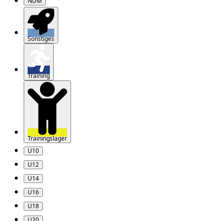
NDM
Sonstiges
Training
Trainingslager
U10
U12
U14
U16
U18
U20