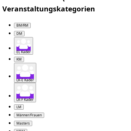
Veranstaltungskategorien
BM/RM
DM
EL Kader
KM
LK-E Kader
LK-F Kader
LM
Männer/Frauen
Masters