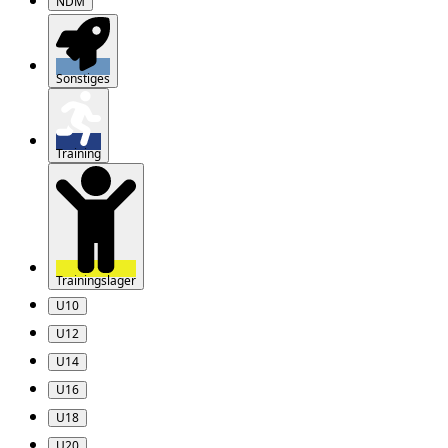
NDM
Sonstiges
Training
Trainingslager
U10
U12
U14
U16
U18
U20