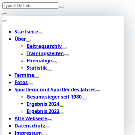
Search
Skip
for:
to
content
Startseite
Über
Beitragsarchiv
Trainingszeiten
Ehemalige
Statistik
Termine
Fotos
Sportlerin und Sportler des Jahres
Gesamtsieger seit 1980
Ergebnis 2024
Ergebnis 2023
Alte Webseite
Datenschutz
Impressum