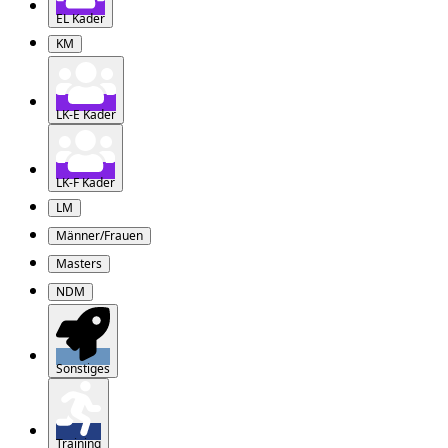
EL Kader
KM
LK-E Kader
LK-F Kader
LM
Männer/Frauen
Masters
NDM
Sonstiges
Training