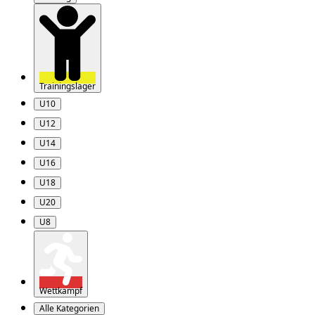
Trainingslager
U10
U12
U14
U16
U18
U20
U8
Wettkampf
Alle Kategorien