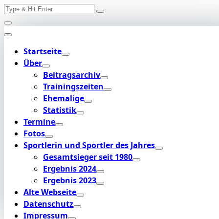
Search
Skip
for:
to
content
Startseite
Über
Beitragsarchiv
Trainingszeiten
Ehemalige
Statistik
Termine
Fotos
Sportlerin und Sportler des Jahres
Gesamtsieger seit 1980
Ergebnis 2024
Ergebnis 2023
Alte Webseite
Datenschutz
Impressum