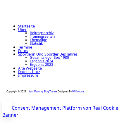
Startseite
Über
Beitragsarchiv
Trainingszeiten
Ehemalige
Statistik
Termine
Fotos
Sportlerin Und Sportler Des Jahres
Gesamtsieger Seit 1980
Ergebnis 2024
Ergebnis 2023
Alte Webseite
Datenschutz
Impressum
Copyright © 2026
Yuki Masonry Blog Theme
Designed By
WP Moose
Consent Management Platform von Real Cookie
Banner