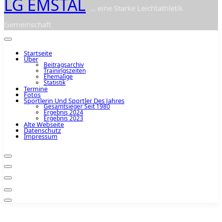
LG EMSTAL
... eine Starke Leichtathletik
Gemeinschaft
Startseite
Über
Beitragsarchiv
Trainingszeiten
Ehemalige
Statistik
Termine
Fotos
Sportlerin Und Sportler Des Jahres
Gesamtsieger Seit 1980
Ergebnis 2024
Ergebnis 2023
Alte Webseite
Datenschutz
Impressum