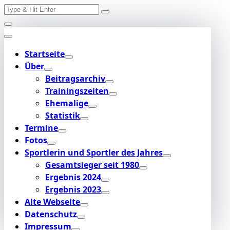
Search
Skip
for:
to
content
Startseite
Über
Beitragsarchiv
Trainingszeiten
Ehemalige
Statistik
Termine
Fotos
Sportlerin und Sportler des Jahres
Gesamtsieger seit 1980
Ergebnis 2024
Ergebnis 2023
Alte Webseite
Datenschutz
Impressum