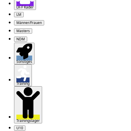
LK-F Kader
LM
Männer/Frauen
Masters
NDM
Sonstiges
Training
Trainingslager
U10