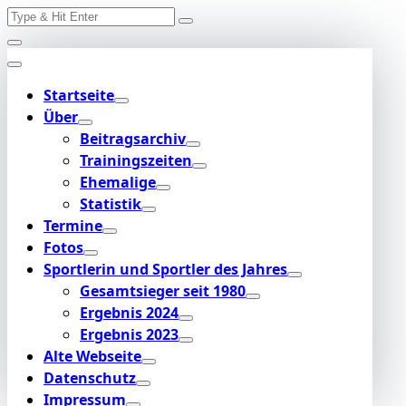
Search
Skip
for:
to
content
Startseite
Über
Beitragsarchiv
Trainingszeiten
Ehemalige
Statistik
Termine
Fotos
Sportlerin und Sportler des Jahres
Gesamtsieger seit 1980
Ergebnis 2024
Ergebnis 2023
Alte Webseite
Datenschutz
Impressum