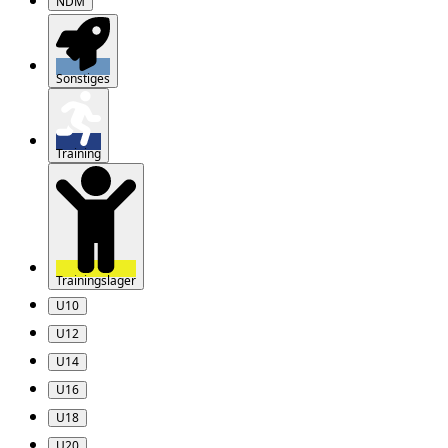
NDM
Sonstiges
Training
Trainingslager
U10
U12
U14
U16
U18
U20