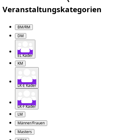
Veranstaltungskategorien
BM/RM
DM
EL Kader
KM
LK-E Kader
LK-F Kader
LM
Männer/Frauen
Masters