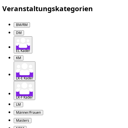
Veranstaltungskategorien
BM/RM
DM
EL Kader
KM
LK-E Kader
LK-F Kader
LM
Männer/Frauen
Masters