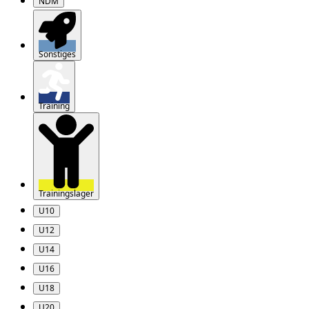
NDM
Sonstiges
Training
Trainingslager
U10
U12
U14
U16
U18
U20