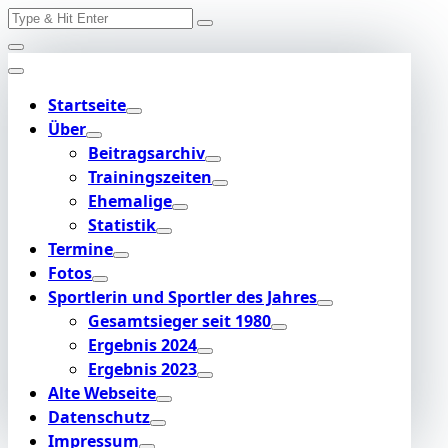
Search
Skip
for:
to
content
Startseite
Über
Beitragsarchiv
Trainingszeiten
Ehemalige
Statistik
Termine
Fotos
Sportlerin und Sportler des Jahres
Gesamtsieger seit 1980
Ergebnis 2024
Ergebnis 2023
Alte Webseite
Datenschutz
Impressum