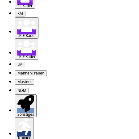
EL Kader
KM
LK-E Kader
LK-F Kader
LM
Männer/Frauen
Masters
NDM
Sonstiges
Training