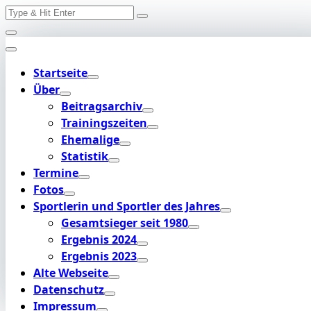
Search
Skip
for:
to
content
Startseite
Über
Beitragsarchiv
Trainingszeiten
Ehemalige
Statistik
Termine
Fotos
Sportlerin und Sportler des Jahres
Gesamtsieger seit 1980
Ergebnis 2024
Ergebnis 2023
Alte Webseite
Datenschutz
Impressum