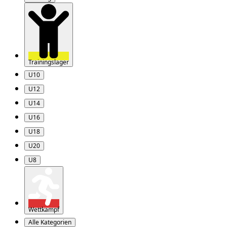
Trainingslager
U10
U12
U14
U16
U18
U20
U8
Wettkampf
Alle Kategorien