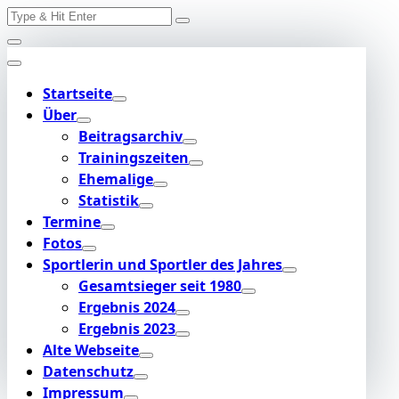
Search
Skip
for:
to
content
Startseite
Über
Beitragsarchiv
Trainingszeiten
Ehemalige
Statistik
Termine
Fotos
Sportlerin und Sportler des Jahres
Gesamtsieger seit 1980
Ergebnis 2024
Ergebnis 2023
Alte Webseite
Datenschutz
Impressum