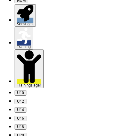
NDM
Sonstiges
Training
Trainingslager
U10
U12
U14
U16
U18
U20