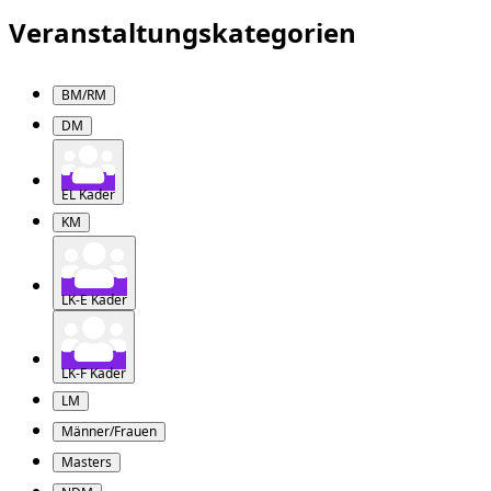
Veranstaltungskategorien
BM/RM
DM
EL Kader
KM
LK-E Kader
LK-F Kader
LM
Männer/Frauen
Masters