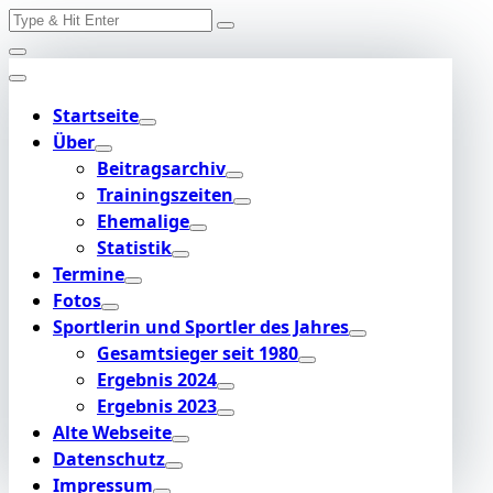
Search
Skip
for:
to
content
Startseite
Über
Beitragsarchiv
Trainingszeiten
Ehemalige
Statistik
Termine
Fotos
Sportlerin und Sportler des Jahres
Gesamtsieger seit 1980
Ergebnis 2024
Ergebnis 2023
Alte Webseite
Datenschutz
Impressum