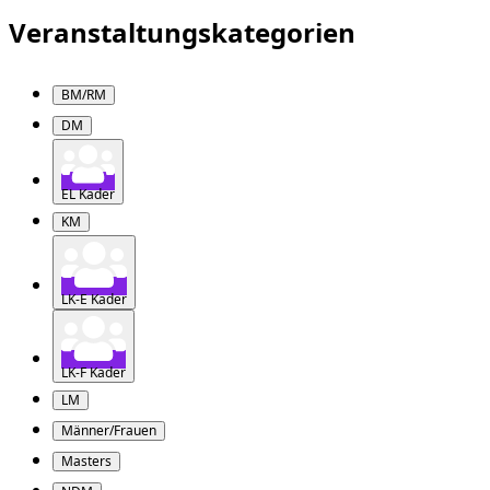
Veranstaltungskategorien
BM/RM
DM
EL Kader
KM
LK-E Kader
LK-F Kader
LM
Männer/Frauen
Masters