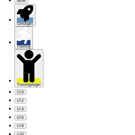
NDM
Sonstiges
Training
Trainingslager
U10
U12
U14
U16
U18
U20