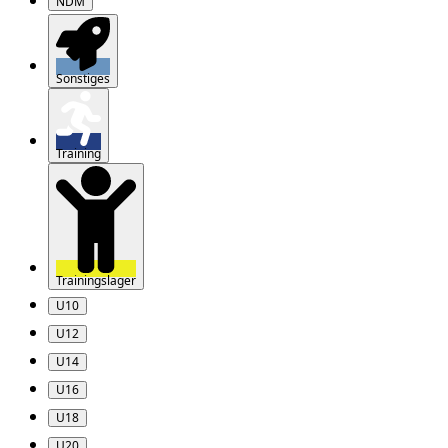
NDM
Sonstiges
Training
Trainingslager
U10
U12
U14
U16
U18
U20