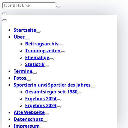
Search
Skip
for:
to
content
Startseite
Über
Beitragsarchiv
Trainingszeiten
Ehemalige
Statistik
Termine
Fotos
Sportlerin und Sportler des Jahres
Gesamtsieger seit 1980
Ergebnis 2024
Ergebnis 2023
Alte Webseite
Datenschutz
Impressum