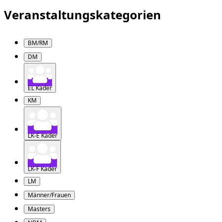
Veranstaltungskategorien
BM/RM
DM
EL Kader
KM
LK-E Kader
LK-F Kader
LM
Männer/Frauen
Masters