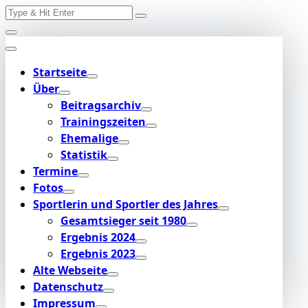
Search
Skip
for:
to
content
Startseite
Über
Beitragsarchiv
Trainingszeiten
Ehemalige
Statistik
Termine
Fotos
Sportlerin und Sportler des Jahres
Gesamtsieger seit 1980
Ergebnis 2024
Ergebnis 2023
Alte Webseite
Datenschutz
Impressum