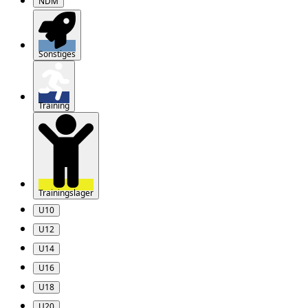
NDM
Sonstiges
Training
Trainingslager
U10
U12
U14
U16
U18
U20