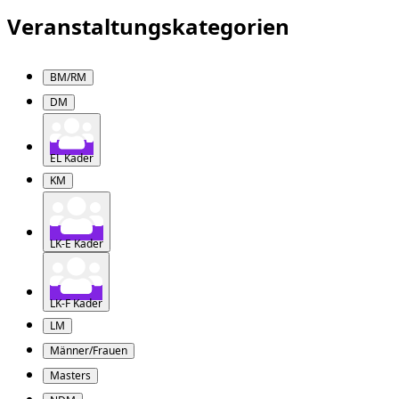
Veranstaltungskategorien
BM/RM
DM
EL Kader
KM
LK-E Kader
LK-F Kader
LM
Männer/Frauen
Masters