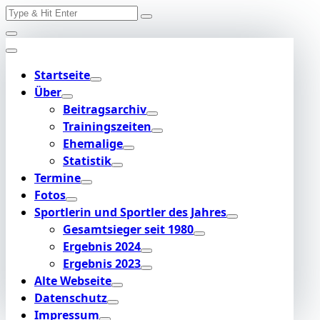
Search
Skip
for:
to
content
Startseite
Über
Beitragsarchiv
Trainingszeiten
Ehemalige
Statistik
Termine
Fotos
Sportlerin und Sportler des Jahres
Gesamtsieger seit 1980
Ergebnis 2024
Ergebnis 2023
Alte Webseite
Datenschutz
Impressum