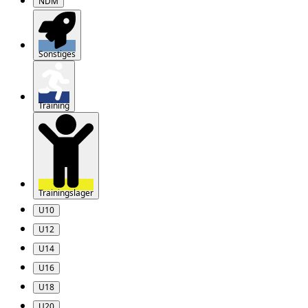
NDM
Sonstiges
Training
Trainingslager
U10
U12
U14
U16
U18
U20