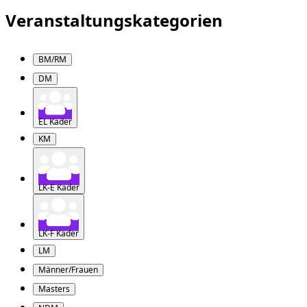
Veranstaltungskategorien
BM/RM
DM
EL Kader
KM
LK-E Kader
LK-F Kader
LM
Männer/Frauen
Masters