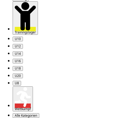
Trainingslager
U10
U12
U14
U16
U18
U20
U8
Wettkampf
Alle Kategorien