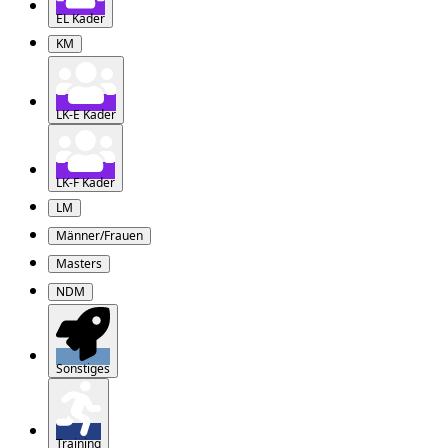
EL Kader
KM
LK-E Kader
LK-F Kader
LM
Männer/Frauen
Masters
NDM
Sonstiges
Training