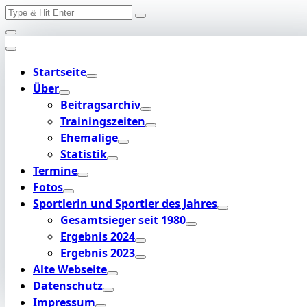
Search
Skip
for:
to
content
Startseite
Über
Beitragsarchiv
Trainingszeiten
Ehemalige
Statistik
Termine
Fotos
Sportlerin und Sportler des Jahres
Gesamtsieger seit 1980
Ergebnis 2024
Ergebnis 2023
Alte Webseite
Datenschutz
Impressum