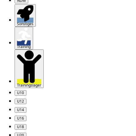
NDM
Sonstiges
Training
Trainingslager
U10
U12
U14
U16
U18
U20