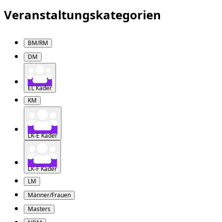
Veranstaltungskategorien
BM/RM
DM
EL Kader
KM
LK-E Kader
LK-F Kader
LM
Männer/Frauen
Masters