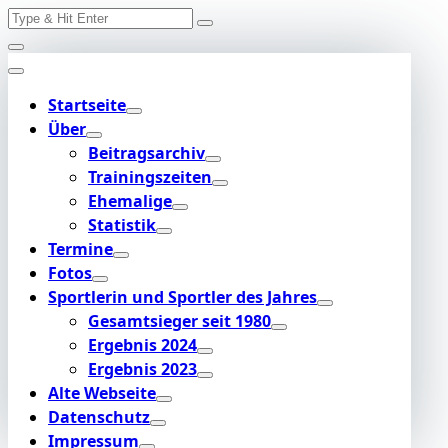
Search
Skip
for:
to
content
Startseite
Über
Beitragsarchiv
Trainingszeiten
Ehemalige
Statistik
Termine
Fotos
Sportlerin und Sportler des Jahres
Gesamtsieger seit 1980
Ergebnis 2024
Ergebnis 2023
Alte Webseite
Datenschutz
Impressum