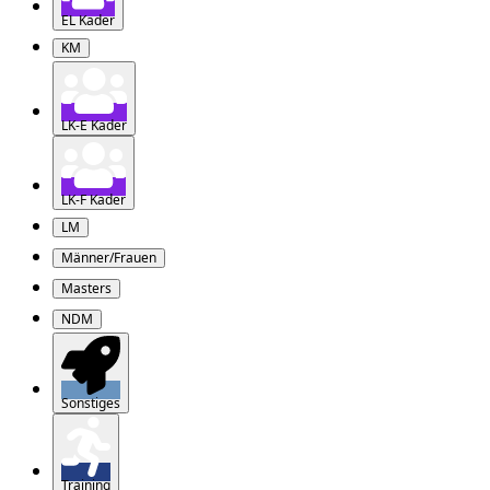
EL Kader
KM
LK-E Kader
LK-F Kader
LM
Männer/Frauen
Masters
NDM
Sonstiges
Training