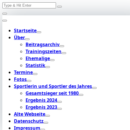
Search
Skip
for:
to
content
Startseite
Über
Beitragsarchiv
Trainingszeiten
Ehemalige
Statistik
Termine
Fotos
Sportlerin und Sportler des Jahres
Gesamtsieger seit 1980
Ergebnis 2024
Ergebnis 2023
Alte Webseite
Datenschutz
Impressum