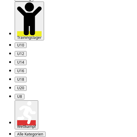
Trainingslager
U10
U12
U14
U16
U18
U20
U8
Wettkampf
Alle Kategorien