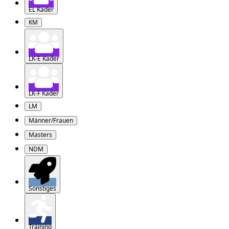
EL Kader
KM
LK-E Kader
LK-F Kader
LM
Männer/Frauen
Masters
NDM
Sonstiges
Training