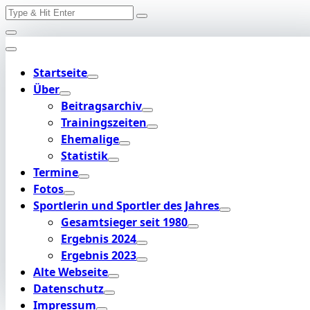
Search
Skip
for:
to
content
Startseite
Über
Beitragsarchiv
Trainingszeiten
Ehemalige
Statistik
Termine
Fotos
Sportlerin und Sportler des Jahres
Gesamtsieger seit 1980
Ergebnis 2024
Ergebnis 2023
Alte Webseite
Datenschutz
Impressum