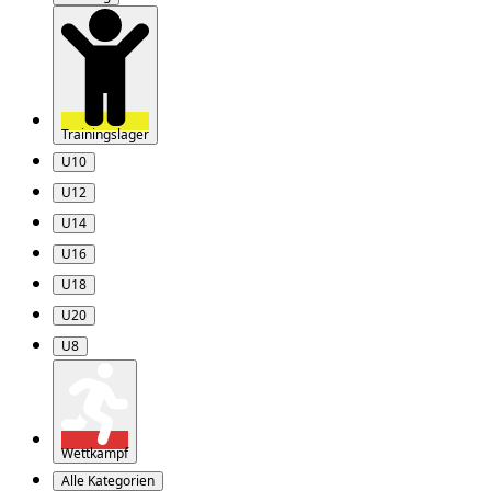
Trainingslager
U10
U12
U14
U16
U18
U20
U8
Wettkampf
Alle Kategorien