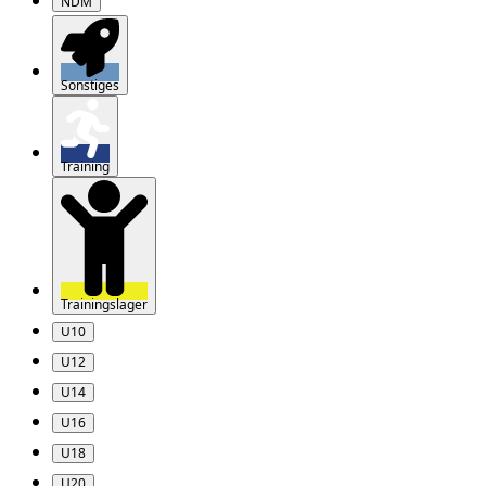
NDM
Sonstiges
Training
Trainingslager
U10
U12
U14
U16
U18
U20