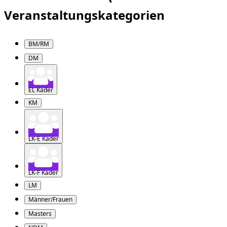
Veranstaltungskategorien
BM/RM
DM
EL Kader
KM
LK-E Kader
LK-F Kader
LM
Männer/Frauen
Masters