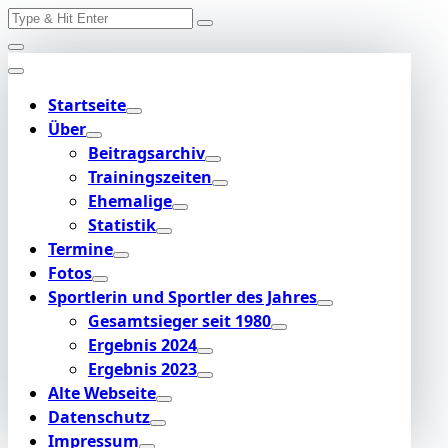
Search
Skip
for:
to
content
Startseite
Über
Beitragsarchiv
Trainingszeiten
Ehemalige
Statistik
Termine
Fotos
Sportlerin und Sportler des Jahres
Gesamtsieger seit 1980
Ergebnis 2024
Ergebnis 2023
Alte Webseite
Datenschutz
Impressum