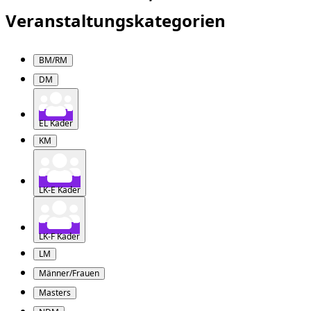
Veranstaltungskategorien
BM/RM
DM
EL Kader
KM
LK-E Kader
LK-F Kader
LM
Männer/Frauen
Masters