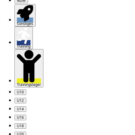
NDM
Sonstiges
Training
Trainingslager
U10
U12
U14
U16
U18
U20