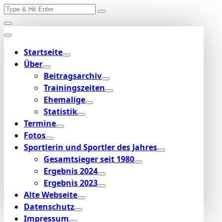
Search
Skip
for:
to
content
Startseite
Über
Beitragsarchiv
Trainingszeiten
Ehemalige
Statistik
Termine
Fotos
Sportlerin und Sportler des Jahres
Gesamtsieger seit 1980
Ergebnis 2024
Ergebnis 2023
Alte Webseite
Datenschutz
Impressum