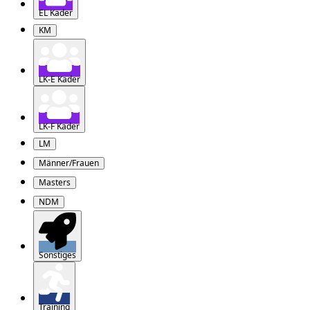
EL Kader
KM
LK-E Kader
LK-F Kader
LM
Männer/Frauen
Masters
NDM
Sonstiges
Training