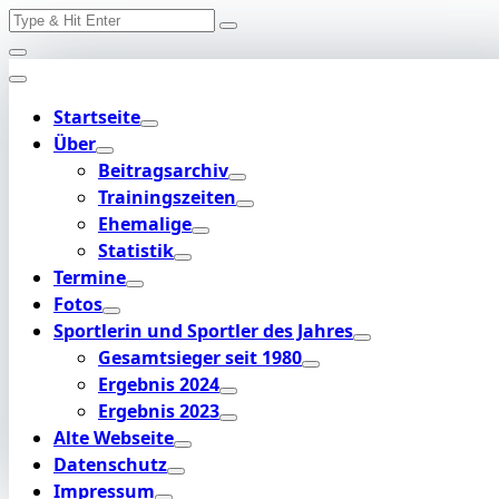
Search
Skip
for:
to
content
Startseite
Über
Beitragsarchiv
Trainingszeiten
Ehemalige
Statistik
Termine
Fotos
Sportlerin und Sportler des Jahres
Gesamtsieger seit 1980
Ergebnis 2024
Ergebnis 2023
Alte Webseite
Datenschutz
Impressum