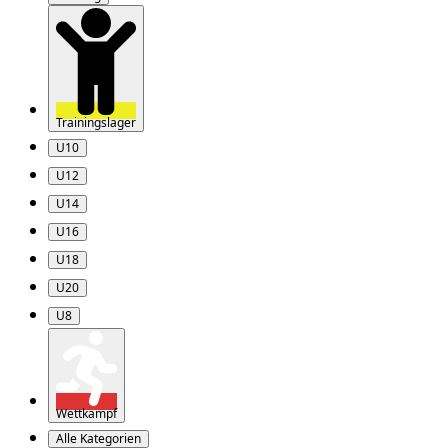
Trainingslager
U10
U12
U14
U16
U18
U20
U8
Wettkampf
Alle Kategorien