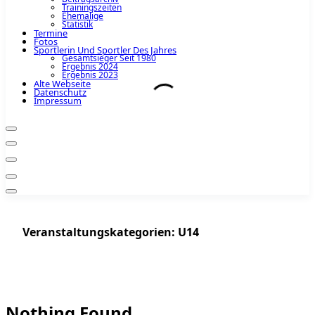
Trainingszeiten
Ehemalige
Statistik
Termine
Fotos
Sportlerin Und Sportler Des Jahres
Gesamtsieger Seit 1980
Ergebnis 2024
Ergebnis 2023
Alte Webseite
Datenschutz
Impressum
Veranstaltungskategorien:
U14
Nothing Found