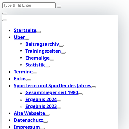
Search
Skip
for:
to
content
Startseite
Über
Beitragsarchiv
Trainingszeiten
Ehemalige
Statistik
Termine
Fotos
Sportlerin und Sportler des Jahres
Gesamtsieger seit 1980
Ergebnis 2024
Ergebnis 2023
Alte Webseite
Datenschutz
Impressum