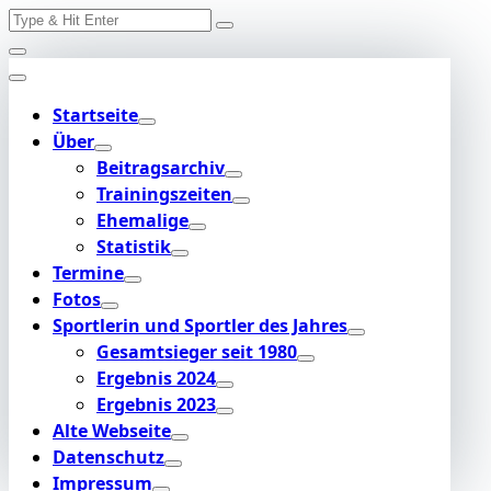
Search
Skip
for:
to
content
Startseite
Über
Beitragsarchiv
Trainingszeiten
Ehemalige
Statistik
Termine
Fotos
Sportlerin und Sportler des Jahres
Gesamtsieger seit 1980
Ergebnis 2024
Ergebnis 2023
Alte Webseite
Datenschutz
Impressum