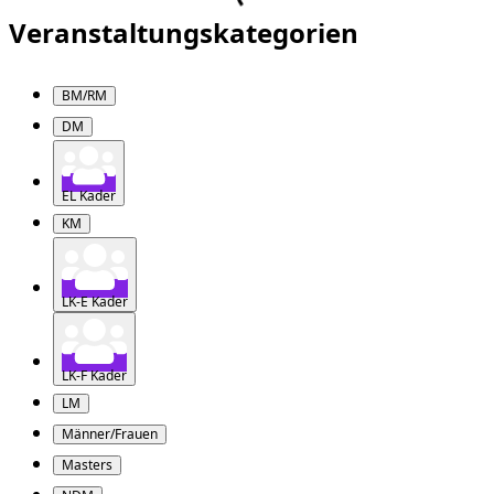
Veranstaltungskategorien
BM/RM
DM
EL Kader
KM
LK-E Kader
LK-F Kader
LM
Männer/Frauen
Masters