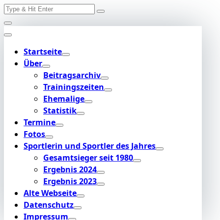
Search
Skip
for:
to
content
Startseite
Über
Beitragsarchiv
Trainingszeiten
Ehemalige
Statistik
Termine
Fotos
Sportlerin und Sportler des Jahres
Gesamtsieger seit 1980
Ergebnis 2024
Ergebnis 2023
Alte Webseite
Datenschutz
Impressum