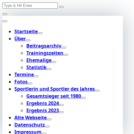
Search
Skip
for:
to
content
Startseite
Über
Beitragsarchiv
Trainingszeiten
Ehemalige
Statistik
Termine
Fotos
Sportlerin und Sportler des Jahres
Gesamtsieger seit 1980
Ergebnis 2024
Ergebnis 2023
Alte Webseite
Datenschutz
Impressum