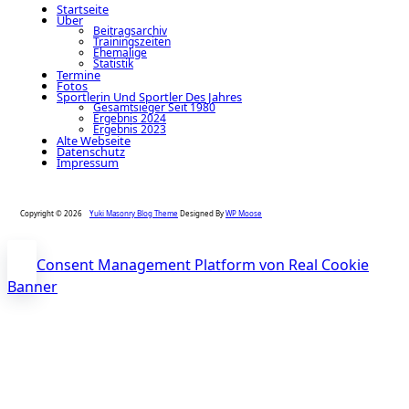
Startseite
Über
Beitragsarchiv
Trainingszeiten
Ehemalige
Statistik
Termine
Fotos
Sportlerin Und Sportler Des Jahres
Gesamtsieger Seit 1980
Ergebnis 2024
Ergebnis 2023
Alte Webseite
Datenschutz
Impressum
Copyright © 2026
Yuki Masonry Blog Theme
Designed By
WP Moose
Consent Management Platform von Real Cookie
Banner