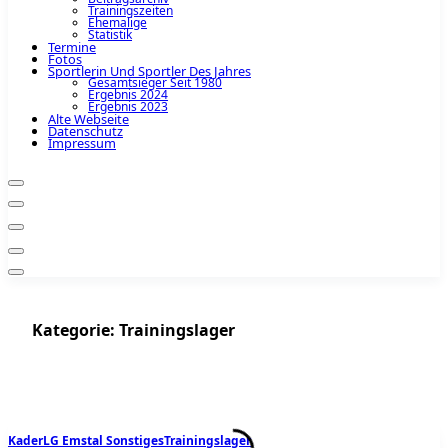
Trainingszeiten
Ehemalige
Statistik
Termine
Fotos
Sportlerin Und Sportler Des Jahres
Gesamtsieger Seit 1980
Ergebnis 2024
Ergebnis 2023
Alte Webseite
Datenschutz
Impressum
Kategorie:
Trainingslager
Kader
LG Emstal Sonstiges
Trainingslager