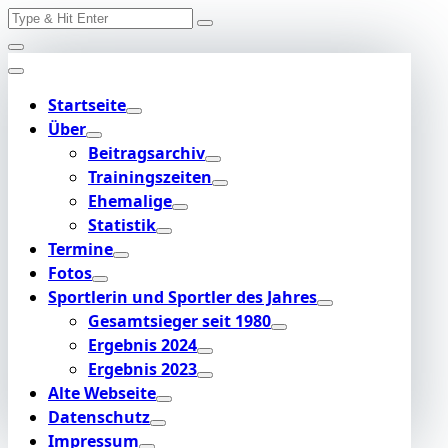
Search
Skip
for:
to
content
Startseite
Über
Beitragsarchiv
Trainingszeiten
Ehemalige
Statistik
Termine
Fotos
Sportlerin und Sportler des Jahres
Gesamtsieger seit 1980
Ergebnis 2024
Ergebnis 2023
Alte Webseite
Datenschutz
Impressum