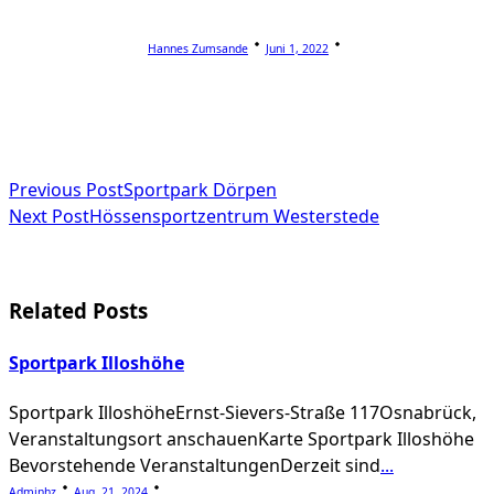
Hannes Zumsande
Juni 1, 2022
<span
Previous Post
Sportpark Dörpen
Next Post
Hössensportzentrum Westerstede
class="nav-
subtitle
screen-
Related Posts
reader-
Sportpark Illoshöhe
text">Page</span>
Sportpark IlloshöheErnst-Sievers-Straße 117Osnabrück,
Veranstaltungsort anschauenKarte Sportpark Illoshöhe
Bevorstehende VeranstaltungenDerzeit sind
...
Adminhz
Aug. 21, 2024