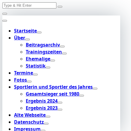
Search
Skip
for:
to
content
Startseite
Über
Beitragsarchiv
Trainingszeiten
Ehemalige
Statistik
Termine
Fotos
Sportlerin und Sportler des Jahres
Gesamtsieger seit 1980
Ergebnis 2024
Ergebnis 2023
Alte Webseite
Datenschutz
Impressum