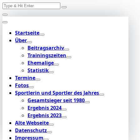
Search
Skip
for:
to
content
Startseite
Über
Beitragsarchiv
Trainingszeiten
Ehemalige
Statistik
Termine
Fotos
Sportlerin und Sportler des Jahres
Gesamtsieger seit 1980
Ergebnis 2024
Ergebnis 2023
Alte Webseite
Datenschutz
Impressum