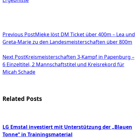
<span
Previous Post
Mieke löst DM Ticket über 400m – Lea und
class="nav-
Greta-Marie zu den Landesmeisterschaften über 800m
subtitle
Next Post
Kreismeisterschaften 3-Kampf in Papenburg –
screen-
6 Einzeltitel, 2 Mannschaftstitel und Kreisrekord für
reader-
Micah Schade
text">Page</span>
Related Posts
LG Emstal investiert mit Unterstützung der „Blauen
Tonne“ in Trainingsmaterial